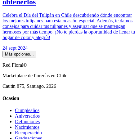
obtenerlos
Celebra el Día del Tulipán en Chile descubriendo dónde encontrar
los mejores tulipanes para esta ocasión especial. Además, te damos
consejos para cuidar tus tulipanes y asegurar que se mantengan
hermosos por más tiempo. ¡No te pierdas la oportunidad de llenar tu
hogar de color y alegría!
24 sept 2024
Más opciones...
Red Floral©
Marketplace de florerías en Chile
Cautin 875, Santiago.
2026
Ocasion
Cumpleaños
Aniversarios
Defunciones
Nacimientos
Recuperación
Graduaciones